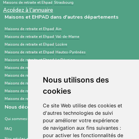
Maisons de retraite et Ehpad
Strasbourg
Accédez à l'annuaire
Maisons et EHPAD dans d'autres départements
Maisons de retraite et Ehpad
Ain
Maisons de retraite et Ehpad
Val-de-Marne
Maisons de retraite et Ehpad
Lozère
Maisons de retraite et Ehpad
Hautes-Pyrénées
Maisons de retraite et Ehpad
La Réunion
Maisons de retraite et Ehpad
Tarn
Maisons de retraite et Ehpad
Manche
Nous utilisons des
Maisons de retraite et Ehpad
Doubs
cookies
Maisons de retraite et Ehpad
Gers
Maisons de retraite et Ehpad
Saint-Barthélemy
Ce site Web utilise des cookies et
Nous découvrir
d'autres technologies de suivi
Qui sommes-nous ?
pour améliorer votre expérience
de navigation aux fins suivantes :
FAQ
pour activer les fonctionnalités de
Nos articles et ressources