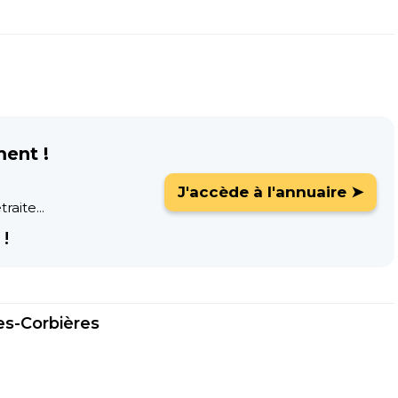
ment !
J'accède à l'annuaire ➤
raite...
!
es-Corbières