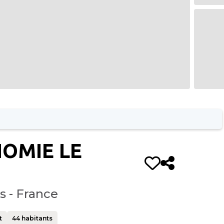
OMIE LE
s - France
t
44
habitants