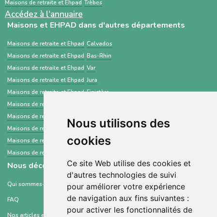
Maisons de retraite et Ehpad
Trèbes
Accédez à l'annuaire
Maisons et EHPAD dans d'autres départements
Maisons de retraite et Ehpad
Calvados
Maisons de retraite et Ehpad
Bas-Rhin
Maisons de retraite et Ehpad
Var
Maisons de retraite et Ehpad
Jura
Maisons de retraite et Ehpad
Finistère
Maisons de retraite et Ehpad
Hautes-Alpes
Maisons de retraite et Ehpad
Nièvre
Nous utilisons des
Maisons de retraite et Ehpad
Bouches-du-Rhône
cookies
Maisons de retraite et Ehpad
Nord
Maisons de retraite et Ehpad
Doubs
Ce site Web utilise des cookies et
Nous découvrir
d'autres technologies de suivi
Qui sommes-nous ?
pour améliorer votre expérience
de navigation aux fins suivantes :
FAQ
pour activer les fonctionnalités de
Nos articles et ressources