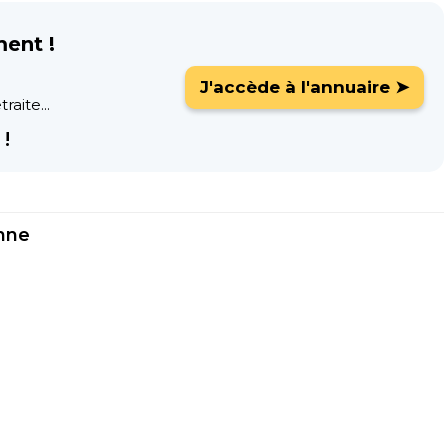
ment !
J'accède à l'annuaire ➤
raite...
!
nne