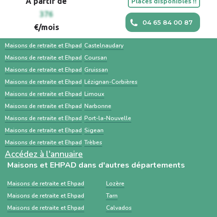
A partir de
Places disponibles !!
d’hébergement pour personnes âgées, avec
orienter un patient. Une recherche en
Maisons et EHPAD dans les villes à proximité
376
un accompagnement humain, des outils
parallèle avec des services comme Sahanest
04 65 84 00 87
€/mois
personnalisés et des services
permet souvent un gain de temps et un
Maisons de retraite et Ehpad
Carcassonne
complémentaires. À l’inverse, ViaTrajectoire
meilleur accompagnement.
Maisons de retraite et Ehpad
Castelnaudary
est un service public gratuit, destiné
Maisons de retraite et Ehpad
Coursan
Maisons de retraite et Ehpad
Gruissan
principalement aux professionnels de santé,
Maisons de retraite et Ehpad
Lézignan-Corbières
centré sur les demandes d’admission en
Maisons de retraite et Ehpad
Limoux
établissements médico-sociaux via un dossier
Maisons de retraite et Ehpad
Narbonne
standardisé.
Maisons de retraite et Ehpad
Port-la-Nouvelle
Maisons de retraite et Ehpad
Sigean
Maisons de retraite et Ehpad
Trèbes
Accédez à l'annuaire
Maisons et EHPAD dans d'autres départements
Maisons de retraite et Ehpad
Lozère
Maisons de retraite et Ehpad
Tarn
Maisons de retraite et Ehpad
Calvados