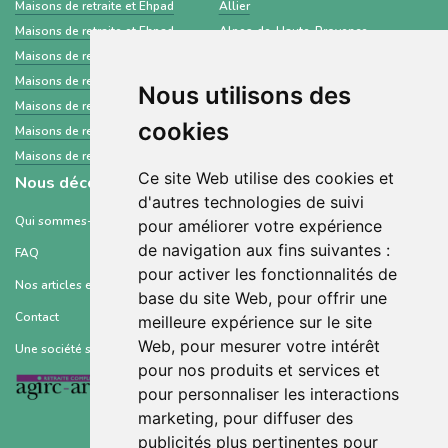
Maisons de retraite et Ehpad
Allier
Maisons de retraite et Ehpad
Alpes-de-Haute-Provence
Maisons de retraite et Ehpad
Essonne
Maisons de retraite et Ehpad
Corse-du-Sud
Nous utilisons des
Maisons de retraite et Ehpad
Bas-Rhin
cookies
Maisons de retraite et Ehpad
Seine-et-Marne
Maisons de retraite et Ehpad
Haute-Vienne
Ce site Web utilise des cookies et
Nous découvrir
d'autres technologies de suivi
Qui sommes-nous ?
pour améliorer votre expérience
de navigation aux fins suivantes :
FAQ
pour activer les fonctionnalités de
Nos articles et ressources
base du site Web
,
pour offrir une
Contact
meilleure expérience sur le site
Web
,
pour mesurer votre intérêt
Une société soutenue par :
pour nos produits et services et
pour personnaliser les interactions
marketing
,
pour diffuser des
publicités plus pertinentes pour