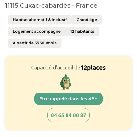
11115 Cuxac-cabardès - France
Habitat alternatif & Inclusif
Grand âge
Logement accompagné
12
habitants
À partir de
376
€ /mois
12
places
Capacité d'accueil de
Etre rappelé dans les 48h
04 65 84 00 87