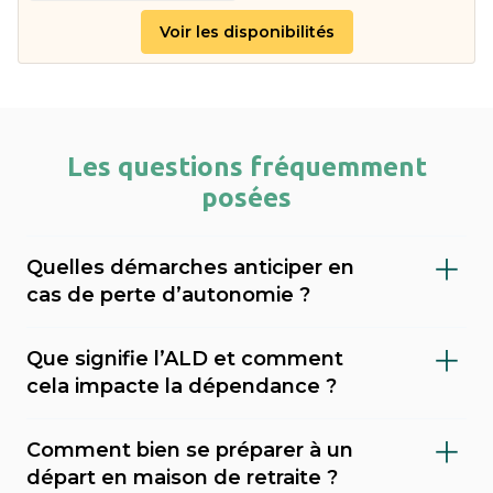
Voir les disponibilités
Les questions fréquemment
posées
Quelles démarches anticiper en
cas de perte d’autonomie ?
Il est important de faire évaluer le niveau de
Que signifie l’ALD et comment
dépendance (via le GIR), demander l’APA
cela impacte la dépendance ?
(allocation personnalisée d’autonomie) au
L’ALD (Affection de Longue Durée) est une
conseil départemental, et envisager une
Comment bien se préparer à un
reconnaissance médicale qui permet une
mesure de protection juridique (tutelle,
départ en maison de retraite ?