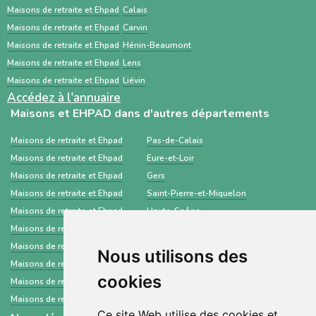
Maisons de retraite et Ehpad
Calais
établissements médico-sociaux via un dossier
Maisons de retraite et Ehpad
Carvin
standardisé.
Maisons de retraite et Ehpad
Hénin-Beaumont
Maisons de retraite et Ehpad
Lens
Maisons de retraite et Ehpad
Liévin
Accédez à l'annuaire
Maisons et EHPAD dans d'autres départements
Maisons de retraite et Ehpad
Pas-de-Calais
Maisons de retraite et Ehpad
Eure-et-Loir
Maisons de retraite et Ehpad
Gers
Maisons de retraite et Ehpad
Saint-Pierre-et-Miquelon
Maisons de retraite et Ehpad
Haute-Saône
Maisons de retraite et Ehpad
Morbihan
Maisons de retraite et Ehpad
Manche
Nous utilisons des
Maisons de retraite et Ehpad
Dordogne
cookies
Maisons de retraite et Ehpad
Cher
Maisons de retraite et Ehpad
Seine-Saint-Denis
Ce site Web utilise des cookies et