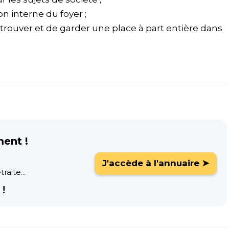
on interne du foyer ;
trouver et de garder une place à part entière dans
ment !
J'accède à l'annuaire ➤
raite...
!