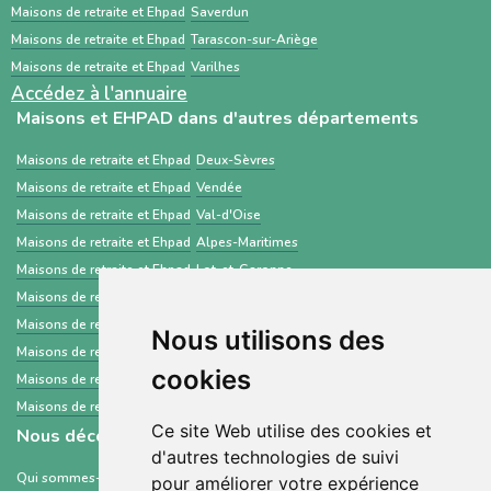
Maisons de retraite et Ehpad
Saverdun
Maisons de retraite et Ehpad
Tarascon-sur-Ariège
Maisons de retraite et Ehpad
Varilhes
Accédez à l'annuaire
Maisons et EHPAD dans d'autres départements
Maisons de retraite et Ehpad
Deux-Sèvres
Maisons de retraite et Ehpad
Vendée
Maisons de retraite et Ehpad
Val-d'Oise
Maisons de retraite et Ehpad
Alpes-Maritimes
Maisons de retraite et Ehpad
Lot-et-Garonne
Maisons de retraite et Ehpad
Haute-Loire
Maisons de retraite et Ehpad
Calvados
Nous utilisons des
Maisons de retraite et Ehpad
Gironde
cookies
Maisons de retraite et Ehpad
Puy-de-Dôme
Maisons de retraite et Ehpad
Creuse
Ce site Web utilise des cookies et
Nous découvrir
d'autres technologies de suivi
Qui sommes-nous ?
pour améliorer votre expérience