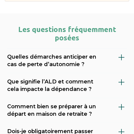
Les questions fréquemment
posées
Quelles démarches anticiper en
cas de perte d’autonomie ?
Il est important de faire évaluer le niveau de
Que signifie l’ALD et comment
dépendance (via le GIR), demander l’APA
cela impacte la dépendance ?
(allocation personnalisée d’autonomie) au
L’ALD (Affection de Longue Durée) est une
conseil départemental, et envisager une
Comment bien se préparer à un
reconnaissance médicale qui permet une
mesure de protection juridique (tutelle,
départ en maison de retraite ?
prise en charge à 100 % de certains soins par
curatelle). Sahanest peut vous accompagner
Préparer un départ en maison de retraite
l’Assurance Maladie. En cas de dépendance,
dans ces démarches et vous orienter vers les
Dois-je obligatoirement passer