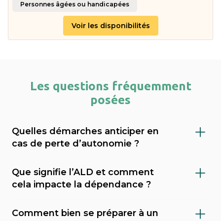
Personnes âgées ou handicapées
Voir les disponibilités
Les questions fréquemment
posées
Quelles démarches anticiper en
cas de perte d’autonomie ?
Il est important de faire évaluer le niveau de
Que signifie l’ALD et comment
dépendance (via le GIR), demander l’APA
cela impacte la dépendance ?
(allocation personnalisée d’autonomie) au
L’ALD (Affection de Longue Durée) est une
conseil départemental, et envisager une
Comment bien se préparer à un
reconnaissance médicale qui permet une
mesure de protection juridique (tutelle,