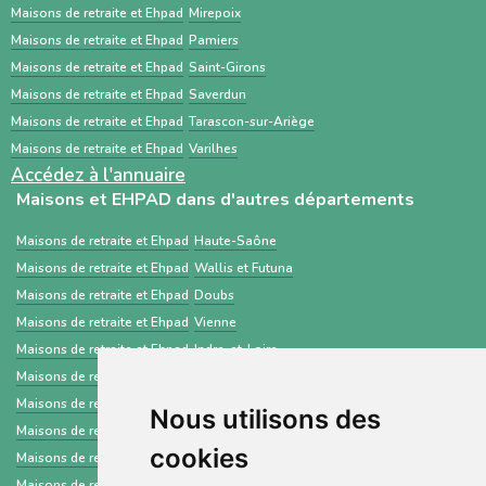
Maisons de retraite et Ehpad
Mirepoix
centré sur les demandes d’admission en
Maisons de retraite et Ehpad
Pamiers
établissements médico-sociaux via un dossier
Maisons de retraite et Ehpad
Saint-Girons
standardisé.
Maisons de retraite et Ehpad
Saverdun
Maisons de retraite et Ehpad
Tarascon-sur-Ariège
Maisons de retraite et Ehpad
Varilhes
Accédez à l'annuaire
Maisons et EHPAD dans d'autres départements
Maisons de retraite et Ehpad
Haute-Saône
Maisons de retraite et Ehpad
Wallis et Futuna
Maisons de retraite et Ehpad
Doubs
Maisons de retraite et Ehpad
Vienne
Maisons de retraite et Ehpad
Indre-et-Loire
Maisons de retraite et Ehpad
Dordogne
Maisons de retraite et Ehpad
Puy-de-Dôme
Nous utilisons des
Maisons de retraite et Ehpad
Aube
cookies
Maisons de retraite et Ehpad
Rhône
Maisons de retraite et Ehpad
Var