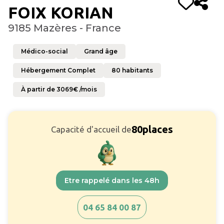
FOIX KORIAN
9185 Mazères - France
Médico-social
Grand âge
Hébergement Complet
80
habitants
À partir de
3069
€ /mois
80
places
Capacité d'accueil de
Etre rappelé dans les 48h
04 65 84 00 87