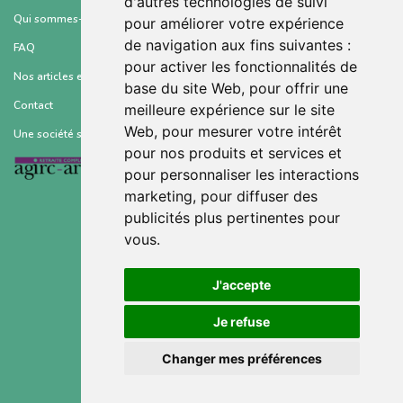
d'autres technologies de suivi
Qui sommes-nous ?
pour améliorer votre expérience
de navigation aux fins suivantes :
FAQ
pour activer les fonctionnalités de
Nos articles et ressources
base du site Web
,
pour offrir une
Contact
meilleure expérience sur le site
Web
,
pour mesurer votre intérêt
Une société soutenue par :
pour nos produits et services et
pour personnaliser les interactions
marketing
,
pour diffuser des
publicités plus pertinentes pour
vous
.
Conditions générales d’utilisation
J'accepte
Mentions légales
Je refuse
Politique de confidentialité
Changer mes préférences
Gestion des cookies
©2021 © Sahanest, Inc. All rights reserved.