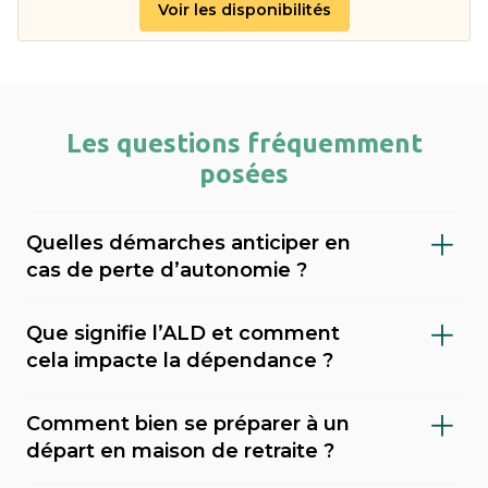
Voir les disponibilités
Les questions fréquemment
posées
Quelles démarches anticiper en
cas de perte d’autonomie ?
Il est important de faire évaluer le niveau de
Que signifie l’ALD et comment
dépendance (via le GIR), demander l’APA
cela impacte la dépendance ?
(allocation personnalisée d’autonomie) au
L’ALD (Affection de Longue Durée) est une
conseil départemental, et envisager une
Comment bien se préparer à un
reconnaissance médicale qui permet une
mesure de protection juridique (tutelle,
départ en maison de retraite ?
prise en charge à 100 % de certains soins par
curatelle). Sahanest peut vous accompagner