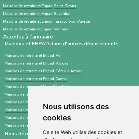
établissements médico-sociaux via un dossier
Maisons de retraite et Ehpad
Saint-Girons
standardisé.
Maisons de retraite et Ehpad
Saverdun
Maisons de retraite et Ehpad
Tarascon-sur-Ariège
Maisons de retraite et Ehpad
Varilhes
Accédez à l'annuaire
Maisons et EHPAD dans d'autres départements
Maisons de retraite et Ehpad
Ain
Maisons de retraite et Ehpad
Vosges
Maisons de retraite et Ehpad
Côtes-d'Armor
Maisons de retraite et Ehpad
Cantal
Maisons de retraite et Ehpad
Île de Clipperton
Maisons de retraite et Ehpad
Mayotte
Maisons de retraite et Ehpad
Moselle
Nous utilisons des
Maisons de retraite et Ehpad
Pyrénées-Orientales
cookies
Maisons de retraite et Ehpad
Allier
Maisons de retraite et Ehpad
Haute-Corse
Ce site Web utilise des cookies et
Nous découvrir