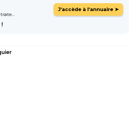
J'accède à l'annuaire ➤
raite...
!
uier