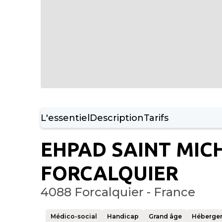
L'essentiel
Description
Tarifs
EHPAD SAINT MIC
FORCALQUIER
4088 Forcalquier - France
Médico-social
Handicap
Grand âge
Héberge