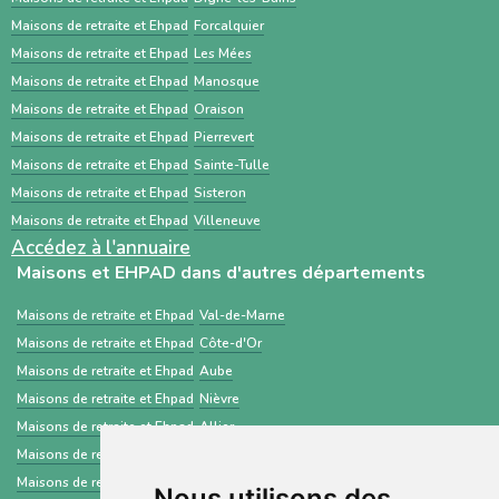
est un service public gratuit, destiné
Maisons de retraite et Ehpad
Forcalquier
Maisons de retraite et Ehpad
Les Mées
principalement aux professionnels de santé,
Maisons de retraite et Ehpad
Manosque
centré sur les demandes d’admission en
Maisons de retraite et Ehpad
Oraison
établissements médico-sociaux via un dossier
Maisons de retraite et Ehpad
Pierrevert
standardisé.
Maisons de retraite et Ehpad
Sainte-Tulle
Maisons de retraite et Ehpad
Sisteron
Maisons de retraite et Ehpad
Villeneuve
Accédez à l'annuaire
Maisons et EHPAD dans d'autres départements
Maisons de retraite et Ehpad
Val-de-Marne
Maisons de retraite et Ehpad
Côte-d'Or
Maisons de retraite et Ehpad
Aube
Maisons de retraite et Ehpad
Nièvre
Maisons de retraite et Ehpad
Allier
Maisons de retraite et Ehpad
Paris
Maisons de retraite et Ehpad
Eure-et-Loir
Nous utilisons des