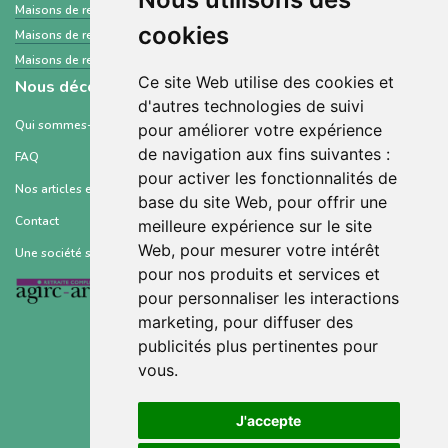
Maisons de retraite et Ehpad
Isère
cookies
Maisons de retraite et Ehpad
Yvelines
Maisons de retraite et Ehpad
Meuse
Ce site Web utilise des cookies et
Nous découvrir
d'autres technologies de suivi
Qui sommes-nous ?
pour améliorer votre expérience
de navigation aux fins suivantes :
FAQ
pour activer les fonctionnalités de
Nos articles et ressources
base du site Web
,
pour offrir une
Contact
meilleure expérience sur le site
Web
,
pour mesurer votre intérêt
Une société soutenue par :
pour nos produits et services et
pour personnaliser les interactions
marketing
,
pour diffuser des
publicités plus pertinentes pour
vous
.
Conditions générales d’utilisation
J'accepte
Mentions légales