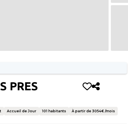
S PRES
t
Accueil de Jour
101
habitants
À partir de
3054
€ /mois