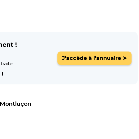
ment !
J'accède à l'annuaire ➤
raite...
!
 Montluçon