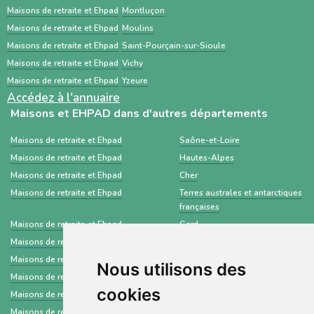
Maisons de retraite et Ehpad
Montluçon
établissements médico-sociaux via un dossier
Maisons de retraite et Ehpad
Moulins
standardisé.
Maisons de retraite et Ehpad
Saint-Pourçain-sur-Sioule
Maisons de retraite et Ehpad
Vichy
Maisons de retraite et Ehpad
Yzeure
Accédez à l'annuaire
Maisons et EHPAD dans d'autres départements
Maisons de retraite et Ehpad
Saône-et-Loire
Maisons de retraite et Ehpad
Hautes-Alpes
Maisons de retraite et Ehpad
Cher
Maisons de retraite et Ehpad
Terres australes et antarctiques
françaises
Maisons de retraite et Ehpad
Gard
Maisons de retraite et Ehpad
Lozère
Maisons de retraite et Ehpad
Var
Nous utilisons des
Maisons de retraite et Ehpad
Deux-Sèvres
cookies
Maisons de retraite et Ehpad
Meuse
Maisons de retraite et Ehpad
Puy-de-Dôme