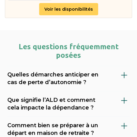
Voir les disponibilités
Les questions fréquemment
posées
Quelles démarches anticiper en
cas de perte d’autonomie ?
Il est important de faire évaluer le niveau de
Que signifie l’ALD et comment
dépendance (via le GIR), demander l’APA
cela impacte la dépendance ?
(allocation personnalisée d’autonomie) au
L’ALD (Affection de Longue Durée) est une
conseil départemental, et envisager une
Comment bien se préparer à un
reconnaissance médicale qui permet une
mesure de protection juridique (tutelle,
départ en maison de retraite ?