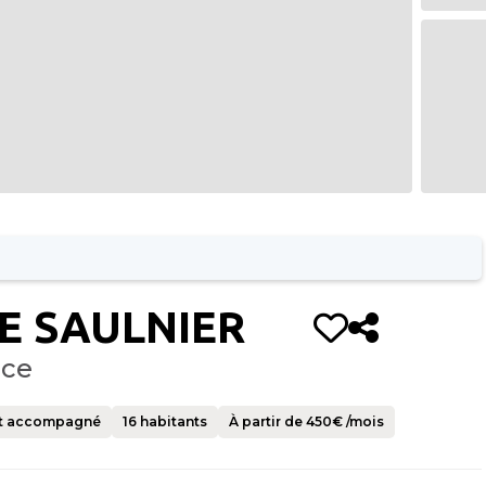
E SAULNIER
nce
t accompagné
16
habitants
À partir de
450
€ /mois