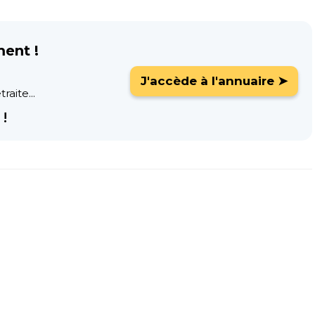
ment !
J'accède à l'annuaire ➤
raite...
!