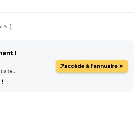
S...)
ment !
J'accède à l'annuaire ➤
raite...
!