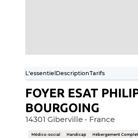
L'essentiel
Description
Tarifs
FOYER ESAT PHILI
BOURGOING
14301 Giberville - France
Médico-social
Handicap
Hébergement Comple