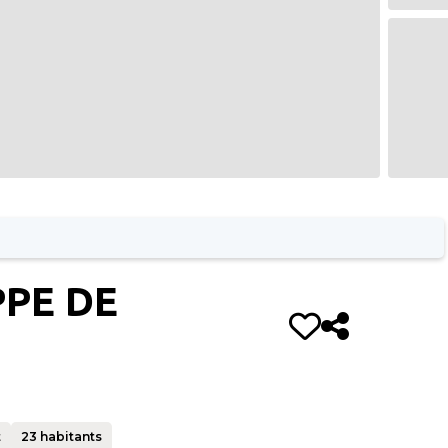
PPE DE
t
23
habitants