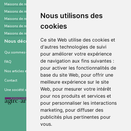
Maisons de retraite et Ehpad
Saint-Pierre-et-Miquelon
Maisons de retraite et Ehpad
Bas-Rhin
Nous utilisons des
Maisons de retraite et Ehpad
Ardèche
cookies
Maisons de retraite et Ehpad
Orne
Maisons de retraite et Ehpad
Finistère
Ce site Web utilise des cookies et
Nous découvrir
d'autres technologies de suivi
Qui sommes-nous ?
pour améliorer votre expérience
de navigation aux fins suivantes :
FAQ
pour activer les fonctionnalités de
Nos articles et ressources
base du site Web
,
pour offrir une
Contact
meilleure expérience sur le site
Web
,
pour mesurer votre intérêt
Une société soutenue par :
pour nos produits et services et
pour personnaliser les interactions
marketing
,
pour diffuser des
publicités plus pertinentes pour
vous
.