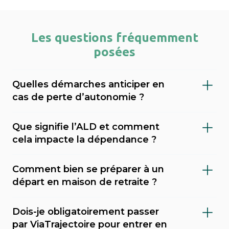
Les questions fréquemment
posées
Quelles démarches anticiper en
cas de perte d’autonomie ?
Il est important de faire évaluer le niveau de
Que signifie l’ALD et comment
dépendance (via le GIR), demander l’APA
cela impacte la dépendance ?
(allocation personnalisée d’autonomie) au
L’ALD (Affection de Longue Durée) est une
conseil départemental, et envisager une
Comment bien se préparer à un
reconnaissance médicale qui permet une
mesure de protection juridique (tutelle,
départ en maison de retraite ?
prise en charge à 100 % de certains soins par
curatelle). Sahanest peut vous accompagner
Préparer un départ en maison de retraite
l’Assurance Maladie. En cas de dépendance,
dans ces démarches et vous orienter vers les
Dois-je obligatoirement passer
demande de l’anticipation. Il est
cela peut couvrir des pathologies comme
établissements adaptés à votre situation.
par ViaTrajectoire pour entrer en