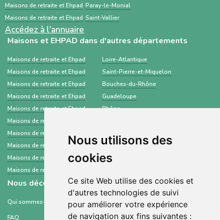
Maisons de retraite et Ehpad
Paray-le-Monial
Maisons de retraite et Ehpad
Saint-Vallier
Accédez à l'annuaire
Maisons et EHPAD dans d'autres départements
Maisons de retraite et Ehpad
Loire-Atlantique
Maisons de retraite et Ehpad
Saint-Pierre-et-Miquelon
Maisons de retraite et Ehpad
Bouches-du-Rhône
Maisons de retraite et Ehpad
Guadeloupe
Maisons de retraite et Ehpad
Rhône
Maisons de retraite et Ehpad
Gard
Maisons de retraite et Ehpad
Guyane
Nous utilisons des
Maisons de retraite et Ehpad
Haute-Marne
cookies
Maisons de retraite et Ehpad
Manche
Maisons de retraite et Ehpad
Moselle
Ce site Web utilise des cookies et
Nous découvrir
d'autres technologies de suivi
Qui sommes-nous ?
pour améliorer votre expérience
de navigation aux fins suivantes :
FAQ