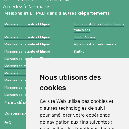
Accédez à l'annuaire
Maisons et EHPAD dans d'autres départements
Maisons de retraite et Ehpad
Terres australes et antarctiques
françaises
Maisons de retraite et Ehpad
Haute-Savoie
Maisons de retraite et Ehpad
Alpes-de-Haute-Provence
Maisons de retraite et Ehpad
Sarthe
Maisons de retraite et Ehpad
Vosges
Maisons de retraite et Ehpad
Loiret
Maisons de retraite et Ehpad
Essonne
Nous utilisons des
Maisons de retraite et Ehpad
Lot
cookies
Maisons de retraite et Ehpad
Gironde
Maisons de retraite et Ehpad
Allier
Ce site Web utilise des cookies et
Nous découvrir
d'autres technologies de suivi
Qui sommes-nous ?
pour améliorer votre expérience
de navigation aux fins suivantes :
FAQ
pour activer les fonctionnalités de