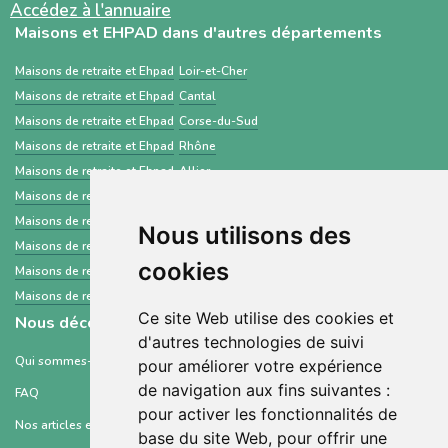
Accédez à l'annuaire
Maisons et EHPAD dans d'autres départements
Maisons de retraite et Ehpad
Loir-et-Cher
Maisons de retraite et Ehpad
Cantal
Maisons de retraite et Ehpad
Corse-du-Sud
Maisons de retraite et Ehpad
Rhône
Maisons de retraite et Ehpad
Allier
Maisons de retraite et Ehpad
Sarthe
Maisons de retraite et Ehpad
Moselle
Nous utilisons des
Maisons de retraite et Ehpad
Tarn-et-Garonne
cookies
Maisons de retraite et Ehpad
Guyane
Maisons de retraite et Ehpad
La Réunion
Ce site Web utilise des cookies et
Nous découvrir
d'autres technologies de suivi
Qui sommes-nous ?
pour améliorer votre expérience
de navigation aux fins suivantes :
FAQ
pour activer les fonctionnalités de
Nos articles et ressources
base du site Web
,
pour offrir une