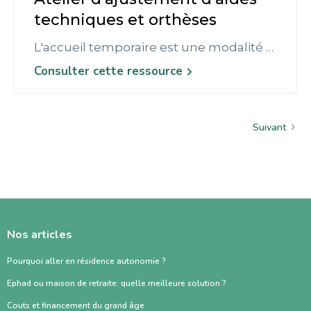
techniques et orthèses
L'accueil temporaire est une modalité d’accueil relativement récente destiné: − à permettre aux familles de « souffler »le temps d’un week-end, ou d’une ou plusieurs semaines en relayant les professionnels ou les aidants familiaux assurant habituellement la prise en charge ; − à faire face à des situations d’urgence en proposant une réponse à une interruption momentanée de prise en charge : absence de la famille ou de l’aidant habituel (maladie, incapacité, hospitalisation …) ; − à assurer un séjour de rupture qui va permettre à un résident de changer d’établissement ; − à organiser des périodes de répit ou de transition entre deux prises en charge ; − à trouver une réponse à une modification ponctuelle des besoins. L’accueil temporaire s’entend comme un accueil organisé pour une durée limitée au maximum à90 jours par an, à temps complet ou à temps partiel, avec ou sans hébergement, y compris en accueil de jour, avec l’objectif de développer ou maintenir les acquis et l’autonomie de la personne accueillie et de faciliter ou préserver son intégration sociale.
Consulter cette ressource
Suivant
Nos articles
Pourquoi aller en résidence autonomie ?
Ephad ou maison de retraite: quelle meilleure solution ?
Couts et financement du grand âge