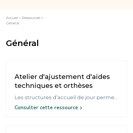
Accueil > Ressources >
Général
Général
Atelier d'ajustement d'aides
techniques et orthèses
Les structures d’accueil de jour permettent à des personnes vivant à domicile d’être accueillies sur une courte période (d’une demi-journée à plusieurs jours par semaine). Ces structures sont généralement situées dans des hôpitaux gériatriques ou des Ehpad. Des structures sont spécifiquement destinées à certaines maladies neurologiques (Alzheimer, etc.).
Consulter cette ressource