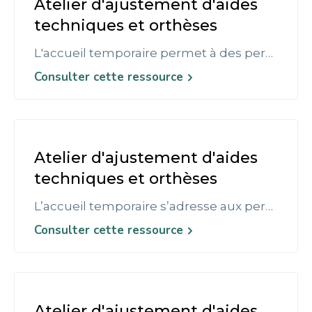
Atelier d'ajustement d'aides
techniques et orthèses
L'accueil temporaire permet à des personnes en situation de handicap de tous âges d'être accueillies dans un établissement pour une durée limitée avec ou sans hébergement. Pour y être admis, il faut en faire la demande auprès de la maison départementale des personnes handicapées (MDPH). Une participation aux frais d'accueil est parfois exigée.
Consulter cette ressource
Atelier d'ajustement d'aides
techniques et orthèses
L’accueil temporaire s’adresse aux personnes en situation de handicap de moins de 60 ans. Il permet à une personne en situation de handicap d’être aidée à son domicile ou accueillie dans un lieu adapté de façon ponctuelle. Les lieux adaptés Les structures d’accueil temporaire remplissent quatre missions : Développer ou maintenir les acquis et l’autonomie de la personne accueillie Faciliter ou préserver son intégration sociale Proposer une solution d’urgence ou non à une interruption momentanée de prise en charge Organiser pour l’aidant familial des périodes de répit Le type d’accueil est proposé au sein des établissement médico-sociaux tels que: IME ( Institut Médicoéducatif) EAM (Etablissement d’accueil médicalisé) et EANM (Etablissement d’accueil non médicalisé) Maison d’accueil temporaire Etablissements spécifiquement dédies
Consulter cette ressource
Atelier d'ajustement d'aides