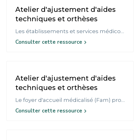
Atelier d'ajustement d'aides
techniques et orthèses
Les établissements et services médico-sociaux offrent des solutions adaptées aux personnes en situation de handicap (SAVS, SAMSAH, FAM, MAS, foyers d'hébergement, foyers de vie, ...). Ces établissements et services bénéficient d’un agrément délivré par l’Agence Régionale de Santé (ARS).
Consulter cette ressource
Atelier d'ajustement d'aides
techniques et orthèses
Le foyer d'accueil médicalisé (Fam) propose un hébergement et un accompagnement à des adultes handicapés gravement dépendants qui n'arrivent pas à réaliser seuls les actes de la vie courante (se nourrir, s'habiller...). En principe, le Fam accueille des personnes un peu moins dépendantes que la population hébergée en maison d'accueil spécialisée (Mas). Toutefois, dans la pratique, les publics sont sensiblement les mêmes.
Consulter cette ressource