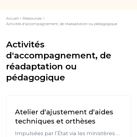
Accueil > Ressources >
Activités d'accompagnement, de réadaptation ou pédagogique
Activités
d'accompagnement, de
réadaptation ou
pédagogique
Atelier d'ajustement d'aides
techniques et orthèses
Impulsées par l’État via les ministères chargés de la Culture et de l’Éducation nationale et leurs services déconcentrés (Drac et rectorat) et mises en œuvre en partenariat avec les collectivités locales (institutions culturelles et associations socioculturelles) ainsi que les enseignants et les artistes, les activités culturelles et artistiques participent au développement de compétences sociales, cognitives et émotionnelles chez l’enfant, le jeune et l’adulte. De ce fait, elles font parties du parcours scolaire de chaque enfant de la primaire au lycée, en complément des temps scolaire, périscolaire et extrascolaire. Les actions dans ce domaine s’organisent autour de trois axes majeurs : le rapport direct aux œuvres, l’approche analytique et cognitive des œuvres, et la pratique effective dans le cadre d’ateliers. Ainsi, les activités culturelles et artistiques ont pour but de permettre à toutes personnes d’avoir une culture personnelle riche tout au long de leur parcours, de développer leur pratique artistique et de favoriser la rencontre avec des artistes et des œuvres ainsi que la fréquentation de lieux culturels.